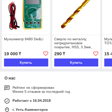
Мультиметр 8480 De&Li
Сверло по металлу,
Мул
нитридтитановое
TOT
покрытие, HSS, 3.3мм,
19 000
290
15 
₸
₸
Купить
Купить
О нас
Рейтинг не сформирован
Менее 5 отзывов за последний год
Работает с 16.04.2018
г. Усть-Каменогорск