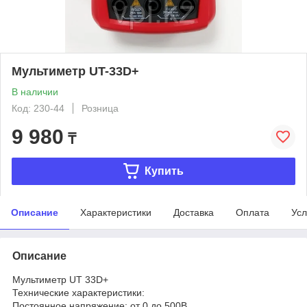
Мультиметр UT-33D+
В наличии
Код: 230-44
Розница
9 980
₸
Купить
Описание
Характеристики
Доставка
Оплата
Усл
Описание
Мультиметр UT 33D+
Технические характеристики:
Постоянное напряжение: от 0 до 500В