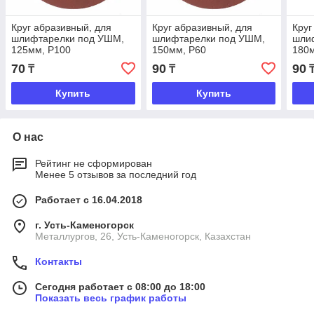
Круг абразивный, для
Круг абразивный, для
Круг
шлифтарелки под УШМ,
шлифтарелки под УШМ,
шли
125мм, Р100
150мм, Р60
180
70
90
90
₸
₸
Купить
Купить
О нас
Рейтинг не сформирован
Менее 5 отзывов за последний год
Работает с 16.04.2018
г. Усть-Каменогорск
Металлургов, 26, Усть-Каменогорск, Казахстан
Контакты
Сегодня работает с 08:00 до 18:00
Показать весь график работы