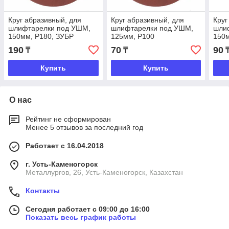
Круг абразивный, для
Круг абразивный, для
Круг
шлифтарелки под УШМ,
шлифтарелки под УШМ,
шли
150мм, P180, ЗУБР
125мм, Р100
150
190
70
90
₸
₸
Купить
Купить
О нас
Рейтинг не сформирован
Менее 5 отзывов за последний год
Работает с 16.04.2018
г. Усть-Каменогорск
Металлургов, 26, Усть-Каменогорск, Казахстан
Контакты
Сегодня работает с 09:00 до 16:00
Показать весь график работы