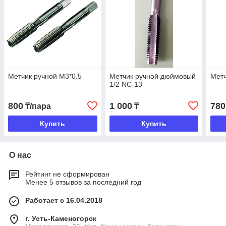
Метчик ручной М3*0.5
Метчик ручной дюймовый
Метч
1/2 NC-13
800
1 000
780
₸/пара
₸
Купить
Купить
О нас
Рейтинг не сформирован
Менее 5 отзывов за последний год
Работает с 16.04.2018
г. Усть-Каменогорск