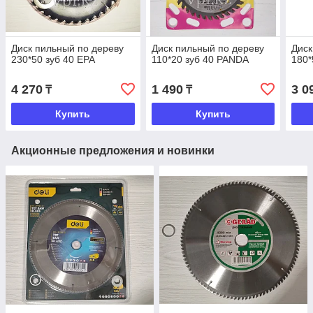
Диск пильный по дереву
Диск пильный по дереву
Диск
230*50 зуб 40 EPA
110*20 зуб 40 PANDA
180*
4 270
1 490
3 0
₸
₸
Купить
Купить
Акционные предложения и новинки