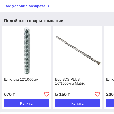
Все условия возврата
Подобные товары компании
Шпилька 12*1000мм
Бур SDS PLUS,
Шпи
10*1000мм Matrix
670
5 150
200
₸
₸
Купить
Купить