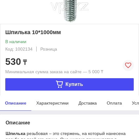
Шпилька 10*1000мм
В наличии
Код: 1002134
Розница
530
₸
Минимальная сумма заказа на сайте — 5 000 ₸
Купить
Описание
Характеристики
Доставка
Оплата
Усл
Описание
Шпилька
резьбовая – это стержень, на который нанесена