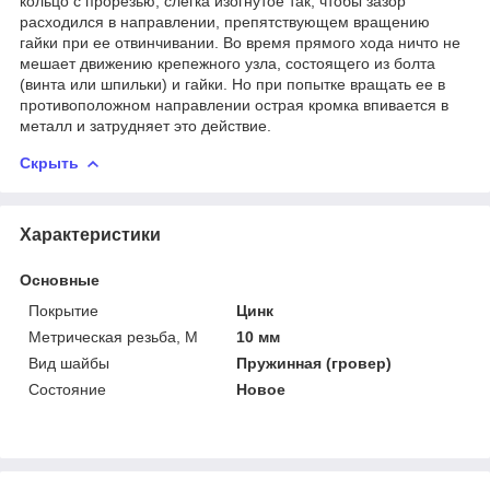
кольцо с прорезью, слегка изогнутое так, чтобы зазор
расходился в направлении, препятствующем вращению
гайки при ее отвинчивании. Во время прямого хода ничто не
мешает движению крепежного узла, состоящего из болта
(винта или шпильки) и гайки. Но при попытке вращать ее в
противоположном направлении острая кромка впивается в
металл и затрудняет это действие.
Скрыть
Характеристики
Основные
Покрытие
Цинк
Метрическая резьба, М
10 мм
Вид шайбы
Пружинная (гровер)
Состояние
Новое