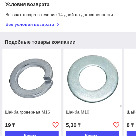
Условия возврата
Возврат товара в течение 14 дней по договоренности
Все условия возврата
Подобные товары компании
Шайба гроверная М16
Шайба М10
Шай
19
5,30
8
₸
₸
₸
Купить
Купить