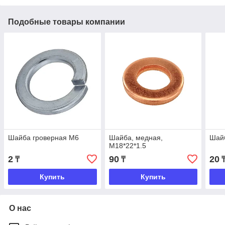
Подобные товары компании
Шайба гроверная М6
Шайба, медная,
Шай
М18*22*1.5
2
90
20
₸
₸
Купить
Купить
О нас