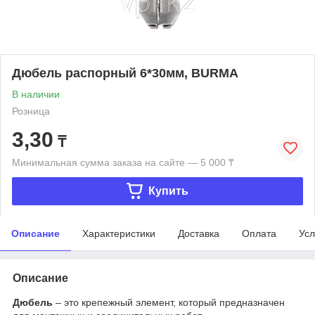
Дюбель распорный 6*30мм, BURMA
В наличии
Розница
3,30
₸
Минимальная сумма заказа на сайте — 5 000 ₸
Купить
Описание
Характеристики
Доставка
Оплата
Усл
Описание
Дюбель
– это крепежный элемент, который предназначен