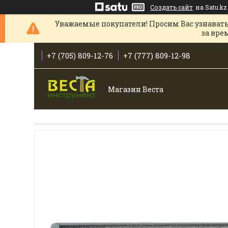
Создать сайт
на Satu.kz
Уважаемые покупатели! Просим Вас узнавать
за вре
+7 (705) 809-12-76
+7 (777) 809-12-98
Магазин Веста