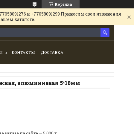
Корзина
77058091276 и +77058091299 Приносим свои извинения
нашем каталоге.
И
КОНТАКТЫ
ДОСТАВКА
жная, алюминиевая 5*18мм
аказа на сайте — 5 000 ₸