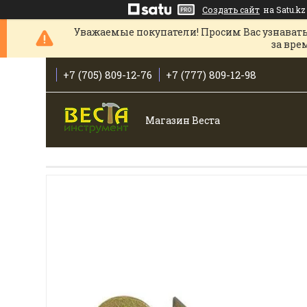
Создать сайт
на Satu.kz
Уважаемые покупатели! Просим Вас узнавать
за вре
+7 (705) 809-12-76
+7 (777) 809-12-98
Магазин Веста