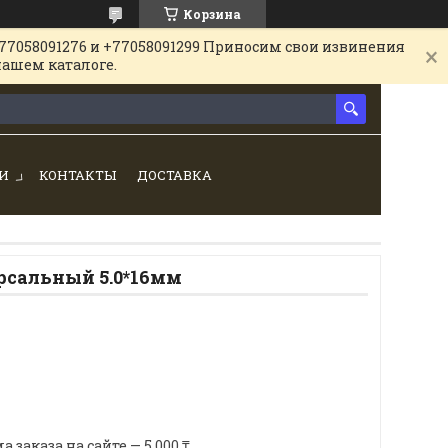
Корзина
77058091276 и +77058091299 Приносим свои извинения
нашем каталоге.
И
КОНТАКТЫ
ДОСТАВКА
рсальный 5.0*16мм
аказа на сайте — 5 000 ₸