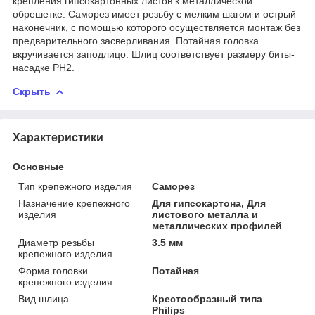
крепления гипсокартонных листов к металлической
обрешетке. Саморез имеет резьбу с мелким шагом и острый
наконечник, с помощью которого осуществляется монтаж без
предварительного засверливания. Потайная головка
вкручивается заподлицо. Шлиц соответствует размеру биты-
насадке PH2.
Скрыть
Характеристики
Основные
Тип крепежного изделия
Саморез
Назначение крепежного
Для гипсокартона, Для
изделия
листового металла и
металлических профилей
Диаметр резьбы
3.5 мм
крепежного изделия
Форма головки
Потайная
крепежного изделия
Вид шлица
Крестообразный типа
Philips