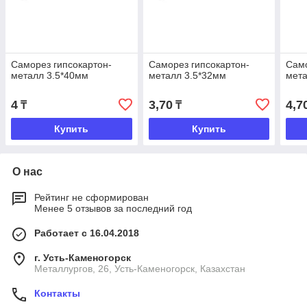
Саморез гипсокартон-
Саморез гипсокартон-
Само
металл 3.5*40мм
металл 3.5*32мм
мета
4
3,70
4,7
₸
₸
Купить
Купить
О нас
Рейтинг не сформирован
Менее 5 отзывов за последний год
Работает с 16.04.2018
г. Усть-Каменогорск
Металлургов, 26, Усть-Каменогорск, Казахстан
Контакты