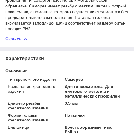
крепления гипсокартонных листов к металлической
обрешетке. Саморез имеет резьбу с мелким шагом и острый
наконечник, с помощью которого осуществляется монтаж без
предварительного засверливания. Потайная головка
вкручивается заподлицо. Шлиц соответствует размеру биты-
насадке PH2.
Скрыть
Характеристики
Основные
Тип крепежного изделия
Саморез
Назначение крепежного
Для гипсокартона, Для
изделия
листового металла и
металлических профилей
Диаметр резьбы
3.5 мм
крепежного изделия
Форма головки
Потайная
крепежного изделия
Вид шлица
Крестообразный типа
Philips