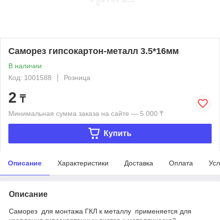
Саморез гипсокартон-металл 3.5*16мм
В наличии
Код: 1001588
Розница
2
₸
Минимальная сумма заказа на сайте — 5 000 ₸
Купить
Описание
Характеристики
Доставка
Оплата
Усл
Описание
Саморез для монтажа ГКЛ к металлу применяется для