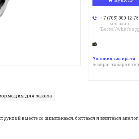
+7 (705) 809-12-76
магазин
"Веста"/what's ap
возврат товара в те
ормация для заказа
струкций вместе со шпильками, болтами и винтами аналог