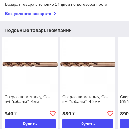
Возврат товара в течение 14 дней по договоренности
Все условия возврата
Подобные товары компании
Сверло по металлу, Co-
Сверло по металлу, Co-
Свер
5% "кобальт", 4мм
5% "кобальт", 4.2мм
5% "
940
880
890
₸
₸
Купить
Купить