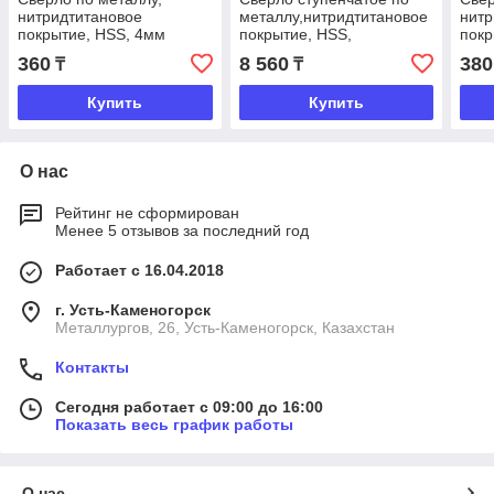
нитридтитановое
металлу,нитридтитановое
нитр
покрытие, HSS, 4мм
покрытие, HSS,
покр
спиральный профиль, 4-
360
8 560
380
₸
₸
32 мм, 15 ступеней, Matrix
Купить
Купить
О нас
Рейтинг не сформирован
Менее 5 отзывов за последний год
Работает с 16.04.2018
г. Усть-Каменогорск
Металлургов, 26, Усть-Каменогорск, Казахстан
Контакты
Сегодня работает с 09:00 до 16:00
Показать весь график работы
О нас