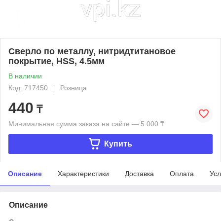
Сверло по металлу, нитридтитановое
покрытие, HSS, 4.5мм
В наличии
Код: 717450
Розница
440
₸
Минимальная сумма заказа на сайте — 5 000 ₸
Купить
Описание
Характеристики
Доставка
Оплата
Усл
Описание