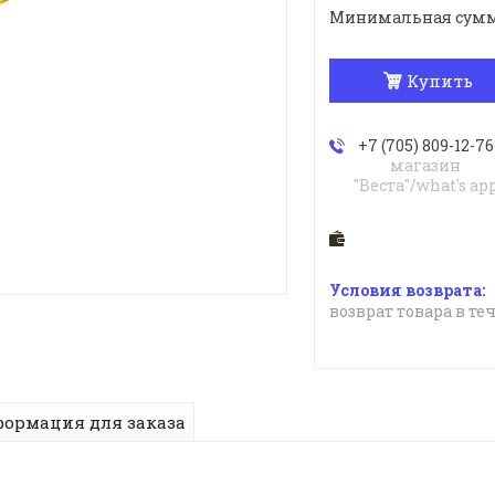
Минимальная сумма з
Купить
+7 (705) 809-12-76
магазин
"Веста"/what's ap
возврат товара в те
ормация для заказа