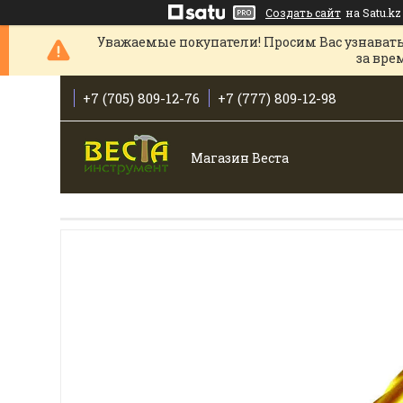
Создать сайт
на Satu.kz
Уважаемые покупатели! Просим Вас узнавать
за вре
+7 (705) 809-12-76
+7 (777) 809-12-98
Магазин Веста