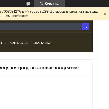
Корзина
77058091276 и +77058091299 Приносим свои извинения
нашем каталоге.
И
КОНТАКТЫ
ДОСТАВКА
аллу, нитридтитановое покрытие,