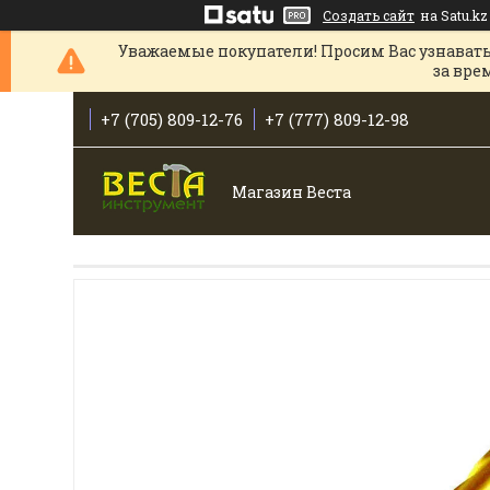
Создать сайт
на Satu.kz
Уважаемые покупатели! Просим Вас узнавать
за вре
+7 (705) 809-12-76
+7 (777) 809-12-98
Магазин Веста