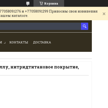
Корзина
77058091276 и +77058091299 Приносим свои извинения
нашем каталоге.
И
КОНТАКТЫ
ДОСТАВКА
аллу, нитридтитановое покрытие,