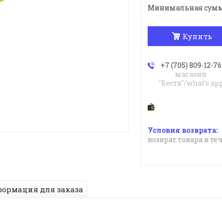
Минимальная сумма з
Купить
+7 (705) 809-12-76
магазин
"Веста"/what's ap
возврат товара в те
ормация для заказа