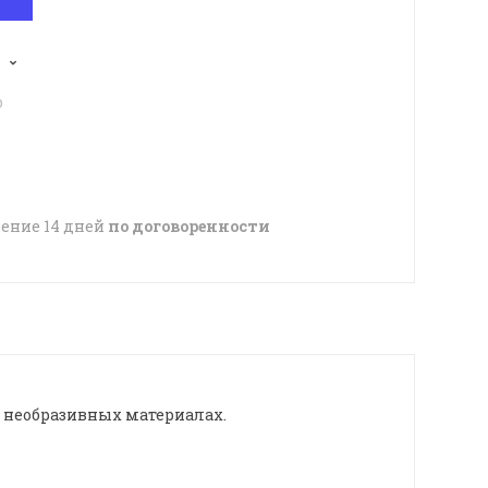
p
чение 14 дней
по договоренности
х необразивных материалах.