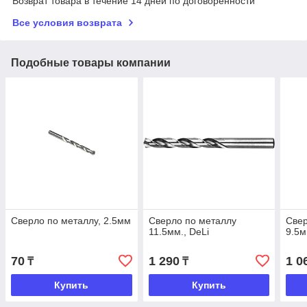
Возврат товара в течение 14 дней по договоренности
Все условия возврата
Подобные товары компании
Сверло по металлу, 2.5мм
Сверло по металлу
Свер
11.5мм., DeLi
9.5м
70
1 290
1 0
₸
₸
Купить
Купить