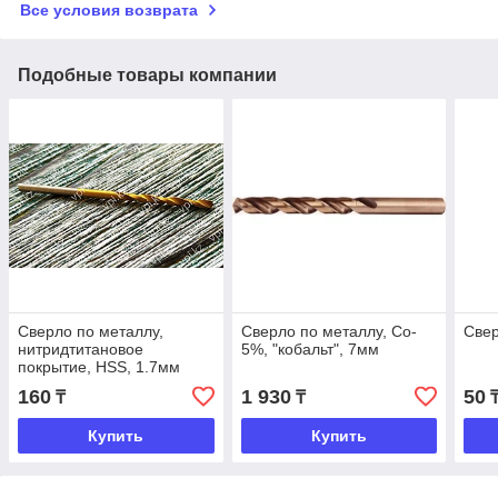
Все условия возврата
Подобные товары компании
Сверло по металлу,
Сверло по металлу, Co-
Свер
нитридтитановое
5%, "кобальт", 7мм
покрытие, HSS, 1.7мм
160
1 930
50
₸
₸
Купить
Купить