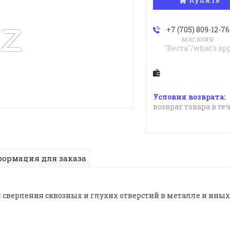
+7 (705) 809-12-76
магазин
"Веста"/what's ap
возврат товара в те
ормация для заказа
 сверления сквозных и глухих отверстий в металле и ины