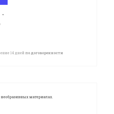
p
чение 14 дней
по договоренности
х необразивных материалах.