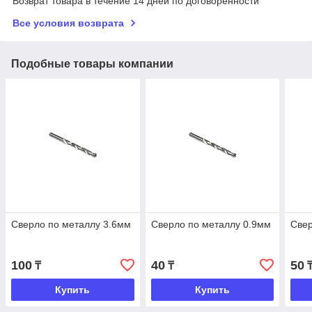
Возврат товара в течение 14 дней по договоренности
Все условия возврата
Подобные товары компании
Сверло по металлу 3.6мм
Сверло по металлу 0.9мм
Свер
100
40
50
₸
₸
Купить
Купить