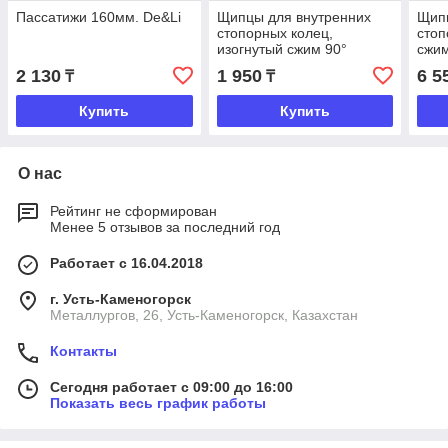
Пассатижи 160мм. De&Li
Щипцы для внутренних
Щип
стопорных колец,
стоп
изогнутый сжим 90°
сжим
160мм. Total Tools
2 130
1 950
6 5
₸
₸
Купить
Купить
О нас
Рейтинг не сформирован
Менее 5 отзывов за последний год
Работает с 16.04.2018
г. Усть-Каменогорск
Металлургов, 26, Усть-Каменогорск, Казахстан
Контакты
Сегодня работает с 09:00 до 16:00
Показать весь график работы