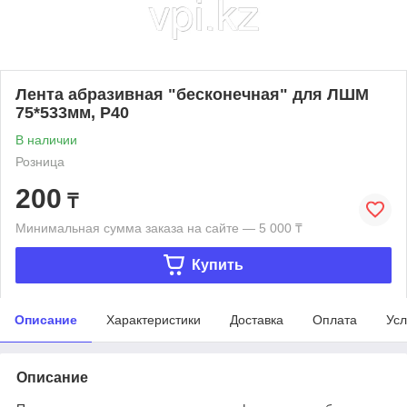
Лента абразивная "бесконечная" для ЛШМ
75*533мм, Р40
В наличии
Розница
200
₸
Минимальная сумма заказа на сайте — 5 000 ₸
Купить
Описание
Характеристики
Доставка
Оплата
Усл
Описание