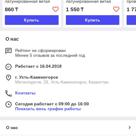
латунированная витая
латунированная витая
пров
проволока, 50мм. Matrix
проволока Matrix
22,2
860
1 550
1 7
₸
₸
Купить
Купить
О нас
Рейтинг не сформирован
Менее 5 отзывов за последний год
Работает с 16.04.2018
г. Усть-Каменогорск
Металлургов, 26, Усть-Каменогорск, Казахстан
Контакты
Сегодня работает с 09:00 до 16:00
Показать весь график работы
О нас