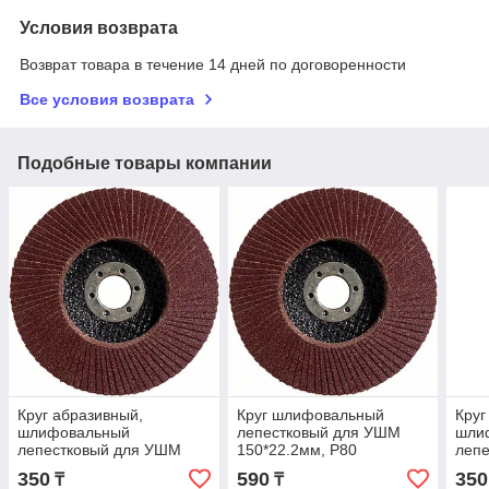
Условия возврата
Возврат товара в течение 14 дней по договоренности
Все условия возврата
Подобные товары компании
Круг абразивный,
Круг шлифовальный
Круг
шлифовальный
лепестковый для УШМ
шли
лепестковый для УШМ
150*22.2мм, Р80
леп
125*22.2мм, Р100
125*
350
590
350
₸
₸