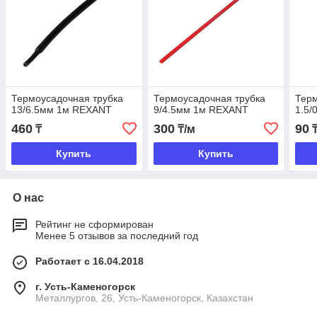
Термоусадочная трубка
Термоусадочная трубка
Терм
13/6.5мм 1м REXANT
9/4.5мм 1м REXANT
1.5
460
300
90
₸
₸/м
Купить
Купить
О нас
Рейтинг не сформирован
Менее 5 отзывов за последний год
Работает с 16.04.2018
г. Усть-Каменогорск
Металлургов, 26, Усть-Каменогорск, Казахстан