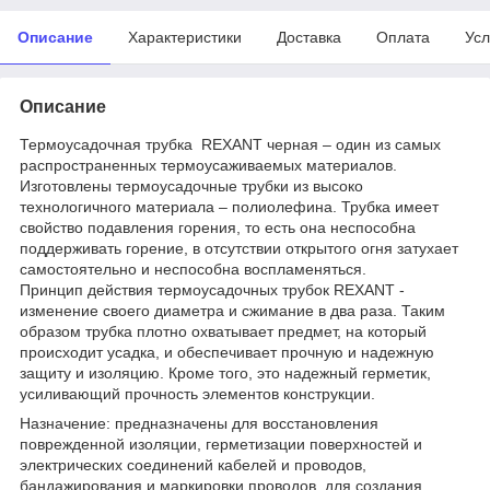
Описание
Характеристики
Доставка
Оплата
Усл
Описание
Термоусадочная трубка REXANT черная – один из самых
распространенных термоусаживаемых материалов.
Изготовлены термоусадочные трубки из высоко
технологичного материала – полиолефина. Трубка имеет
свойство подавления горения, то есть она неспособна
поддерживать горение, в отсутствии открытого огня затухает
самостоятельно и неспособна воспламеняться.
Принцип действия термоусадочных трубок REXANT -
изменение своего диаметра и сжимание в два раза. Таким
образом трубка плотно охватывает предмет, на который
происходит усадка, и обеспечивает прочную и надежную
защиту и изоляцию. Кроме того, это надежный герметик,
усиливающий прочность элементов конструкции.
Назначение: предназначены для восстановления
поврежденной изоляции, герметизации поверхностей и
электрических соединений кабелей и проводов,
бандажирования и маркировки проводов, для создания