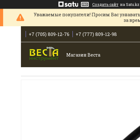
Создать сайт
на Satu.kz
Уважаемые покупатели! Просим Вас узнавать
за вре
+7 (705) 809-12-76
+7 (777) 809-12-98
Магазин Веста