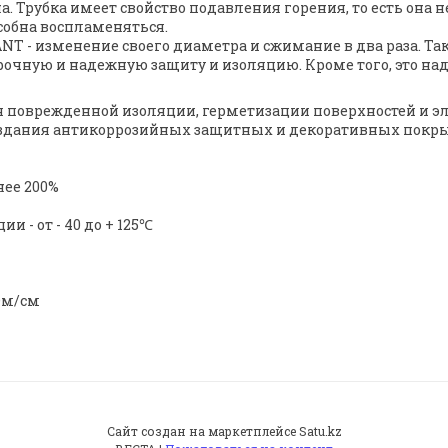
 Трубка имеет свойство подавления горения, то есть она н
собна воспламеняться.
 - изменение своего диаметра и сжимание в два раза. Та
 прочную и надежную защиту и изоляцию. Кроме того, это 
 поврежденной изоляции, герметизации поверхностей и эл
оздания антикоррозийных защитных и декоративных покр
нее 200%
 - от - 40 до + 125℃
 Ом/см
Сайт создан на маркетплейсе
Satu.kz