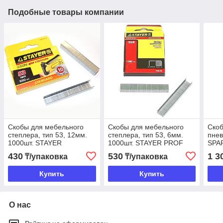
Подобные товары компании
Скобы для мебельного
Скобы для мебельного
Ско
степлера, тип 53, 12мм.
степлера, тип 53, 6мм.
пнев
1000шт. STAYER
1000шт. STAYER PROF
SPA
430
530
1 3
₸/упаковка
₸/упаковка
Купить
Купить
О нас