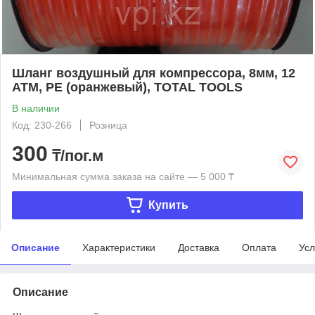
Шланг воздушный для компрессора, 8мм, 12
АТМ, PE (оранжевый), TOTAL TOOLS
В наличии
Код: 230-266
Розница
300
₸/пог.м
Минимальная сумма заказа на сайте — 5 000 ₸
Купить
Описание
Характеристики
Доставка
Оплата
Усл
Описание