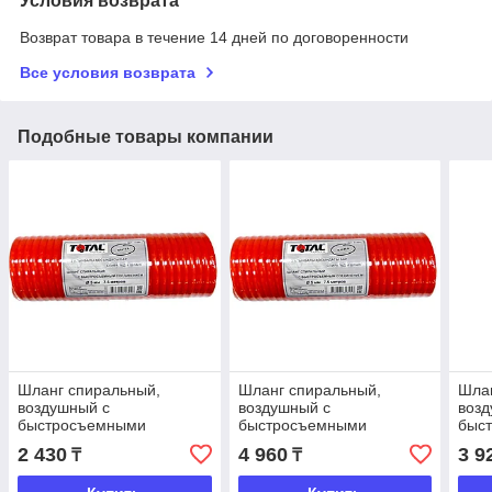
Условия возврата
Возврат товара в течение 14 дней по договоренности
Все условия возврата
Подобные товары компании
Шланг спиральный,
Шланг спиральный,
Шлан
воздушный с
воздушный с
возд
быстросъемными
быстросъемными
быс
соединениями, ⌀ 5мм.
соединениями, ⌀ 5мм.
соед
2 430
4 960
3 9
₸
₸
7.5м. 18бар, TOTAL
15м. 18бар, TOTAL
7.5м
TOOLS
TOOLS
TOO