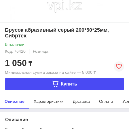
Брусок абразивный серый 200*50*25мм,
Сибртех
В наличии
Код: 76420
Розница
1 050
₸
Минимальная сумма заказа на сайте — 5 000 ₸
Купить
Описание
Характеристики
Доставка
Оплата
Усл
Описание