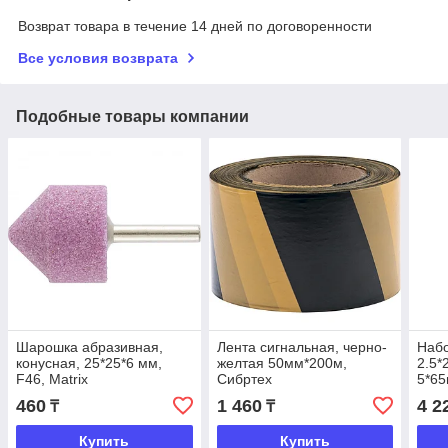
Возврат товара в течение 14 дней по договоренности
Все условия возврата
Подобные товары компании
Шарошка абразивная,
Лента сигнальная, черно-
Набо
конусная, 25*25*6 мм,
желтая 50мм*200м,
2.5*
F46, Matrix
Сибртех
5*65
6*50
460
1 460
4 2
₸
₸
Купить
Купить