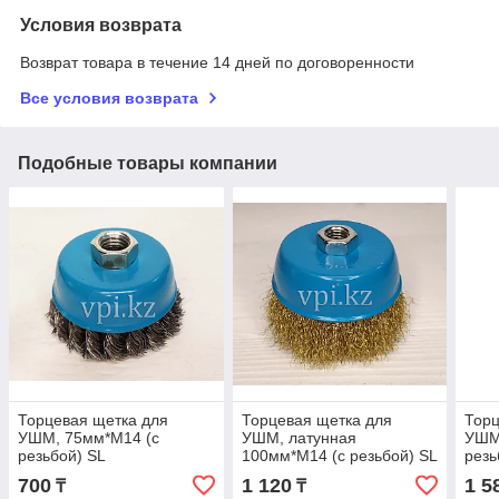
Условия возврата
Возврат товара в течение 14 дней по договоренности
Все условия возврата
Подобные товары компании
Торцевая щетка для
Торцевая щетка для
Торц
УШМ, 75мм*М14 (с
УШМ, латунная
УШМ
резьбой) SL
100мм*М14 (с резьбой) SL
резь
700
1 120
1 5
₸
₸