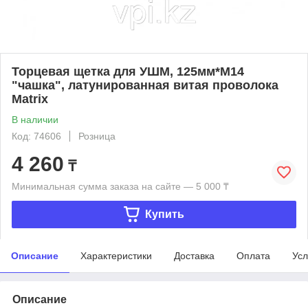
Торцевая щетка для УШМ, 125мм*М14
"чашка", латунированная витая проволока
Matrix
В наличии
Код: 74606
Розница
4 260
₸
Минимальная сумма заказа на сайте — 5 000 ₸
Купить
Описание
Характеристики
Доставка
Оплата
Усл
Описание