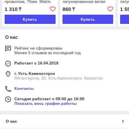
проволока, 75мм. Matrix
латунированная витая
лату
проволока, 50мм. Matrix
пров
1 310
860
1 5
₸
₸
Купить
Купить
О нас
Рейтинг не сформирован
Менее 5 отзывов за последний год
Работает с 16.04.2018
г. Усть-Каменогорск
Металлургов, 26, Усть-Каменогорск, Казахстан
Контакты
Сегодня работает с 09:00 до 16:00
Показать весь график работы
О нас