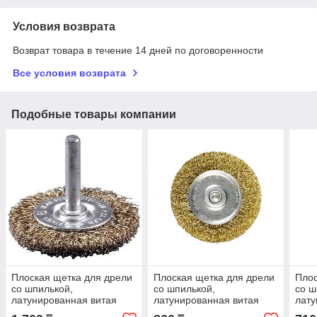
Условия возврата
Возврат товара в течение 14 дней по договоренности
Все условия возврата
Подобные товары компании
Плоская щетка для дрели
Плоская щетка для дрели
Плос
со шпилькой,
со шпилькой,
со ш
латунированная витая
латунированная витая
лату
проволока, 100мм. Matrix
проволока, 50мм. Matrix
пров