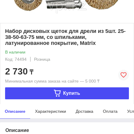
Набор дисковых щеток для дрели из 5шт. 25-
38-50-63-75 мм, со шпильками,
латунированное покрытие, Matrix
В наличии
Код: 74494
Розница
2 730
₸
Минимальная сумма заказа на сайте — 5 000 ₸
Купить
Описание
Характеристики
Доставка
Оплата
Усл
Описание