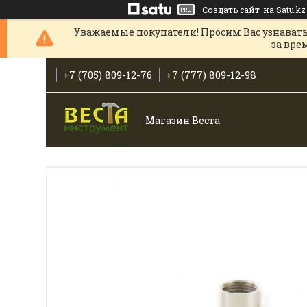
Создать сайт
на Satu.kz
Уважаемые покупатели! Просим Вас узнавать
за вре
+7 (705) 809-12-76
+7 (777) 809-12-98
Магазин Веста