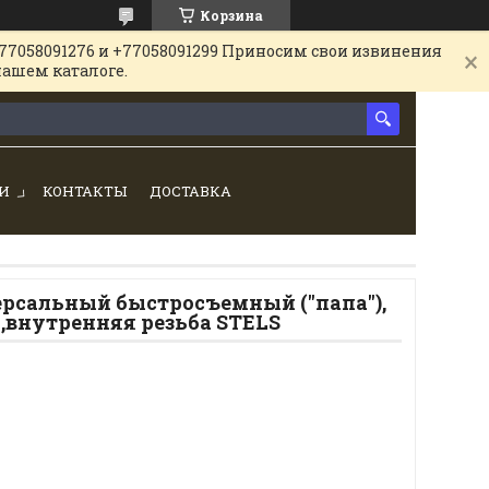
Корзина
77058091276 и +77058091299 Приносим свои извинения
нашем каталоге.
И
КОНТАКТЫ
ДОСТАВКА
рсальный быстросъемный ("папа"),
8",внутренняя резьба STELS