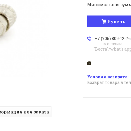
Минимальная сумма з
Купить
+7 (705) 809-12-76
магазин
"Веста"/what's ap
возврат товара в те
ормация для заказа