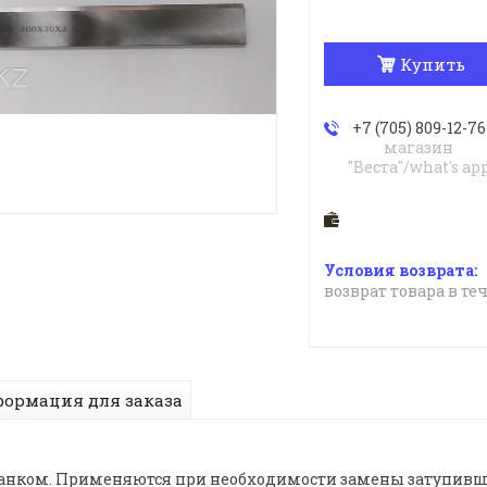
Купить
+7 (705) 809-12-76
магазин
"Веста"/what's ap
возврат товара в те
ормация для заказа
анком. Применяются при необходимости замены затупивши