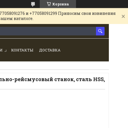
Корзина
77058091276 и +77058091299 Приносим свои извинения
нашем каталоге.
И
КОНТАКТЫ
ДОСТАВКА
льно-рейсмусовый станок, сталь HSS,