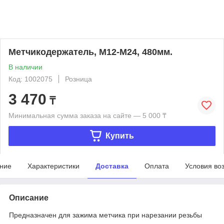
Метчикодержатель, М12-М24, 480мм.
В наличии
Код: 1002075
Розница
3 470
₸
Минимальная сумма заказа на сайте — 5 000 ₸
Купить
ние
Характеристики
Доставка
Оплата
Условия во
Описание
Предназначен для зажима метчика при нарезании резьбы