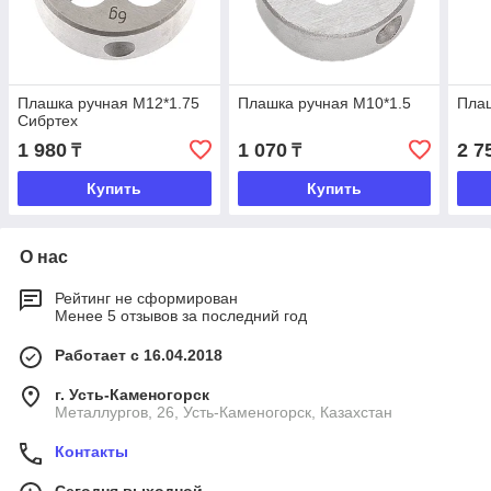
Плашка ручная М12*1.75
Плашка ручная М10*1.5
Плаш
Cибртех
1 980
1 070
2 7
₸
₸
Купить
Купить
О нас
Рейтинг не сформирован
Менее 5 отзывов за последний год
Работает с 16.04.2018
г. Усть-Каменогорск
Металлургов, 26, Усть-Каменогорск, Казахстан
Контакты