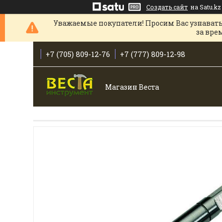
Создать сайт
на Satu.kz
Уважаемые покупатели! Просим Вас узнавать
за вре
+7 (705) 809-12-76
+7 (777) 809-12-98
Магазин Веста