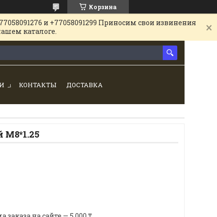
Корзина
77058091276 и +77058091299 Приносим свои извинения
нашем каталоге.
И
КОНТАКТЫ
ДОСТАВКА
 М8*1.25
аказа на сайте — 5 000 ₸