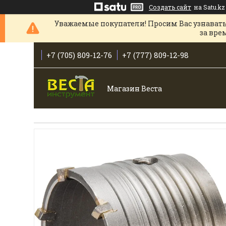
Создать сайт
на Satu.kz
Уважаемые покупатели! Просим Вас узнавать
за вре
+7 (705) 809-12-76
+7 (777) 809-12-98
Магазин Веста