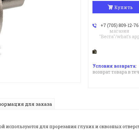
Купить
+7 (705) 809-12-76
магазин
"Веста"/what's ap
возврат товара в те
ормация для заказа
й используются для прорезания глухих и сквозных отверс