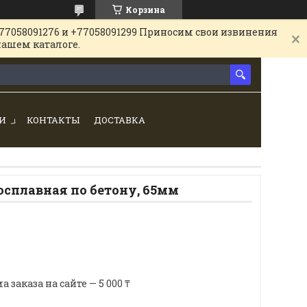
Корзина
77058091276 и +77058091299 Приносим свои извинения
нашем каталоге.
И
КОНТАКТЫ
ДОСТАВКА
осплавная по бетону, 65мм
аказа на сайте — 5 000 ₸