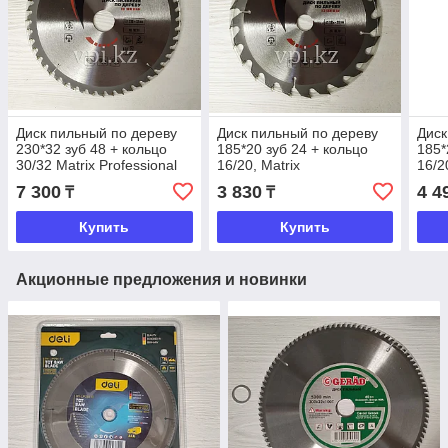
Диск пильный по дереву
Диск пильный по дереву
Диск
230*32 зуб 48 + кольцо
185*20 зуб 24 + кольцо
185*
30/32 Matrix Professional
16/20, Matrix
16/2
7 300
3 830
4 4
₸
₸
Купить
Купить
Акционные предложения и новинки