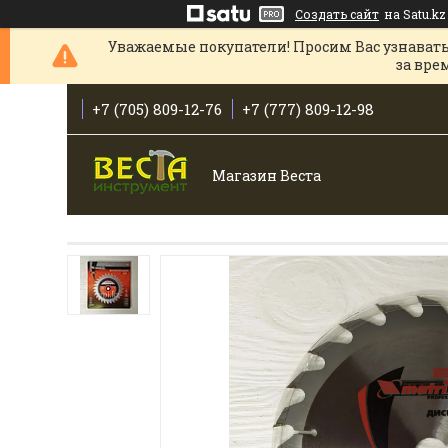
Создать сайт
на Satu.kz
Уважаемые покупатели! Просим Вас узнавать
за вре
+7 (705) 809-12-76
+7 (777) 809-12-98
Магазин Веста