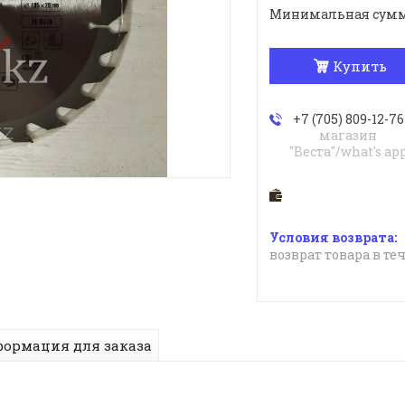
Минимальная сумма з
Купить
+7 (705) 809-12-76
магазин
"Веста"/what's ap
возврат товара в те
ормация для заказа