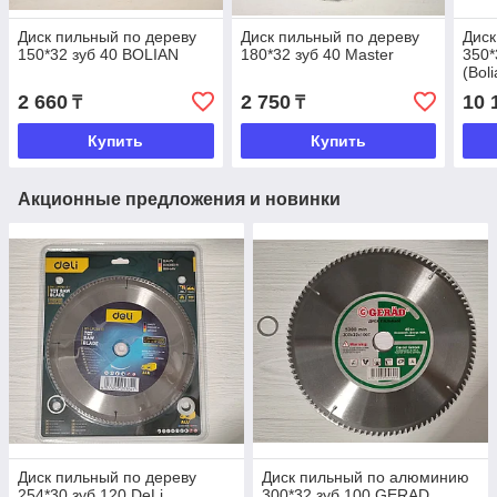
Диск пильный по дереву
Диск пильный по дереву
Диск
150*32 зуб 40 BOLIAN
180*32 зуб 40 Master
350*
(Boli
2 660
2 750
10 
₸
₸
Купить
Купить
Акционные предложения и новинки
Диск пильный по дереву
Диск пильный по алюминию
254*30 зуб 120 DeLi
300*32 зуб 100 GERAD