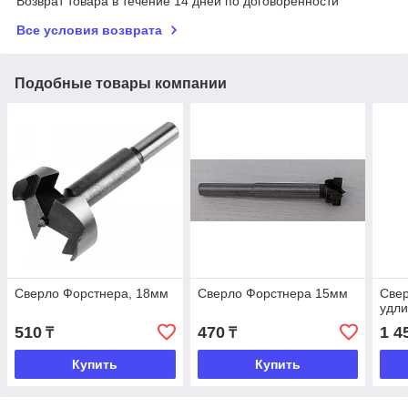
Возврат товара в течение 14 дней по договоренности
Все условия возврата
Подобные товары компании
Сверло Форстнера, 18мм
Сверло Форстнера 15мм
Свер
удл
510
470
1 4
₸
₸
Купить
Купить