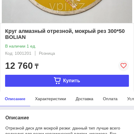
Круг алмазный отрезной, мокрый рез 300*50
BOLIAN
В наличии 1 ед.
Код: 1001201
Розница
12 760
₸
Купить
Описание
Характеристики
Доставка
Оплата
Усл
Описание
Отрезной диск для мокрой резки: данный тип лучше всего
подходит для резки керамической плитки, мрамора. Его