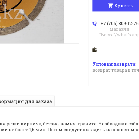
Купить
+7 (705) 809-12-76
магазин
"Веста"/what's ap
возврат товара в те
ормация для заказа
для резки кирпича, бетона, камня, гранита. Необходимо со
и не более 1,5 мин. Потом следует охладить на холостом хо