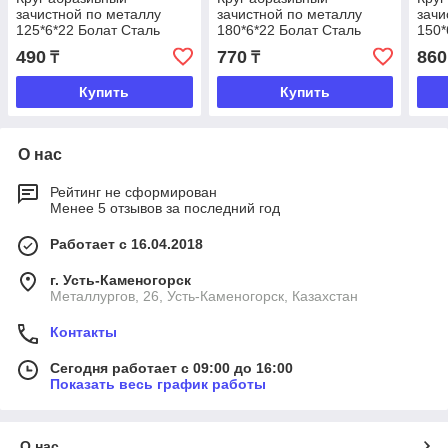
зачистной по металлу
зачистной по металлу
зачи
125*6*22 Болат Сталь
180*6*22 Болат Сталь
150*
490
770
860
₸
₸
Купить
Купить
О нас
Рейтинг не сформирован
Менее 5 отзывов за последний год
Работает с 16.04.2018
г. Усть-Каменогорск
Металлургов, 26, Усть-Каменогорск, Казахстан
Контакты
Сегодня работает с 09:00 до 16:00
Показать весь график работы
О нас