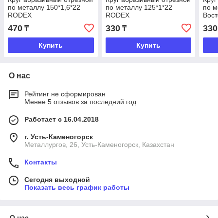
по металлу 150*1,6*22
по металлу 125*1*22
по м
RODEX
RODEX
Вост
470
330
330
₸
₸
Купить
Купить
О нас
Рейтинг не сформирован
Менее 5 отзывов за последний год
Работает с 16.04.2018
г. Усть-Каменогорск
Металлургов, 26, Усть-Каменогорск, Казахстан
Контакты
Сегодня выходной
Показать весь график работы
О нас