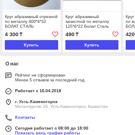
Круг абразивный отрезной
Круг абразивный
Круг
по металлу 400*4*32
зачистной по металлу
по м
БОЛАТ СТАЛЬ
125*6*22 Болат Сталь
БОЛ
4 300
490
420
₸
₸
Купить
Купить
О нас
Рейтинг не сформирован
Менее 5 отзывов за последний год
Работает с 16.04.2018
г. Усть-Каменогорск
Металлургов, 26, Усть-Каменогорск, Казахстан
Контакты
Сегодня работает с 08:00 до 18:00
Показать весь график работы